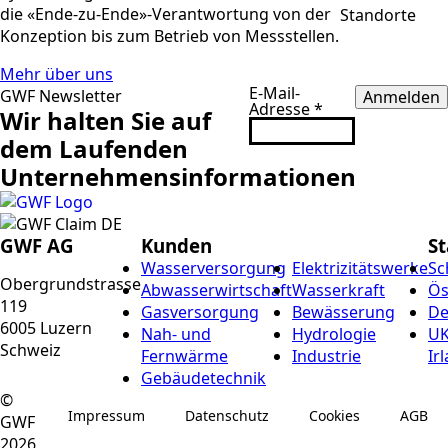
die «Ende-zu-Ende»-Verantwortung von der
Standorte
Konzeption bis zum Betrieb von Messstellen.
Mehr über uns
E-Mail-
GWF Newsletter
Anmelden
Adresse
*
Wir halten Sie auf
dem Laufenden
Unternehmensinformationen
GWF AG
Kunden
S
Wasserversorgung
Elektrizitätswerke
Sc
Obergrundstrasse
Abwasserwirtschaft
Wasserkraft
Ös
119
Gasversorgung
Bewässerung
De
6005 Luzern
Nah- und
Hydrologie
UK
Schweiz
Fernwärme
Industrie
Ir
Gebäudetechnik
©
Impressum
Datenschutz
Cookies
AGB
GWF
2026